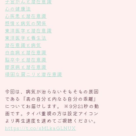
子宮がんと潜在意識
心の健康法
心疾患と潜在意識
感情と病気の関係
東洋医学と潜在意識
東洋医学と養生法
潜在意識と病気
白血病と潜在意識
脳卒中と潜在意識
膠原病と潜在意識
頑固な肩こりと潜在意識
今回は、病気が治らないそもそもの原因
である『表の自分と内なる自分の乖離』
についてお届けします。 ※9分21秒の動
画です。タイパ重視の方は設定アイコン
より再生速度を速めてご視聴ください。
https://t.co/sMLkaGLNUX