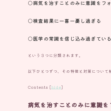
○病気を治すことのみに意識をフ
○検査結果に一喜一憂し過ぎる
○医学の常識を信じ込み過ぎてい
という３つに分類されます。
以下ひとつずつ、その特徴と対策について
Contents
[
hide
]
病気を治すことのみに意識を