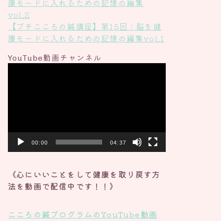
康モードに入れるための記憶の編集
vol.2
【プチこころの鍼講座】第15回：脳を健
康モードに入れるための記憶の編集vol.1
YouTube動画チャンネル
動
画
プ
レ
ー
ヤ
ー
00:00
04:37
《心にいいことをして健康を取り戻す方
法を動画で配信中です！！》
こころの鍼プログラムの
YouTube動画