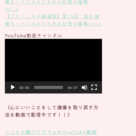
康モードに入れるための記憶の編集
vol.2
【プチこころの鍼講座】第15回：脳を健
康モードに入れるための記憶の編集vol.1
YouTube動画チャンネル
動
画
プ
レ
ー
ヤ
ー
00:00
04:37
《心にいいことをして健康を取り戻す方
法を動画で配信中です！！》
こころの鍼プログラムの
YouTube動画