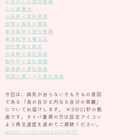
子宮がんと潜在意識
心の健康法
心疾患と潜在意識
感情と病気の関係
東洋医学と潜在意識
東洋医学と養生法
潜在意識と病気
白血病と潜在意識
脳卒中と潜在意識
膠原病と潜在意識
頑固な肩こりと潜在意識
今回は、病気が治らないそもそもの原因
である『表の自分と内なる自分の乖離』
についてお届けします。 ※9分21秒の動
画です。タイパ重視の方は設定アイコン
より再生速度を速めてご視聴ください。
https://t.co/sMLkaGLNUX