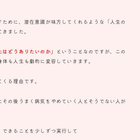
すために、
潜在意識が味方してくれるような「人生の
てきました。
たはどうありたいのか」
ということなのですが、
この
身体も人生も劇的に
変容していきます。
てくる理由です。
にその後うまく病気をやめていく人とそ
うでない人が
、
できることを少しずつ実行して