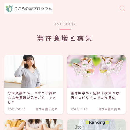
CATEGORY
潜在意識と病気
今は順調でも、やがて不調に
東洋医学から紐解く病気の原
なる無意識の思考パターンと
因とスピリチュアルな意味
は？
2021.07.16
潜在意識と病気
2019.11.10
潜在意識と病気