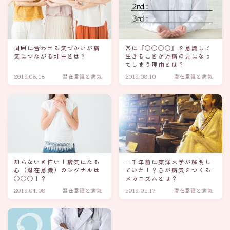
周囲に合わせる気づかいが病
常に『〇〇〇〇』を意識して
気につながる理由とは？
生きることが万病の元になっ
てしまう理由とは？
2019.08.18
潜在意識と病気
2019.08.10
潜在意識と病気
知らないと怖い！病気になる
二千年前に東洋医学が解明し
心（潜在意識）のシグナルは
ていた！？心が病気をつくる
〇〇〇！？
メカニズムとは？
2019.04.08
潜在意識と病気
2019.02.17
潜在意識と病気