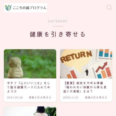
CATEGORY
健康を引き寄せる
今すぐ『心にいいこと』をし
【重要】病気をやめる準備
て脳を健康モードに入れてみ
「報われない体験から得る見
よう☆
返りの実態」とは？
2021.05.26
健康を引き寄せる
2020.11.01
健康を引き寄せる