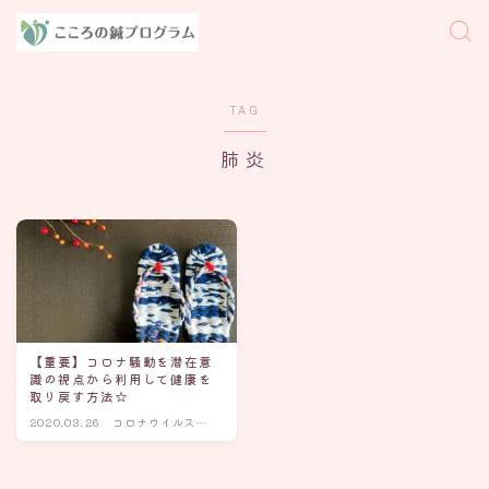
TAG
肺炎
【重要】コロナ騒動を潜在意
識の視点から利用して健康を
取り戻す方法☆
2020.03.26
コロナウイルスと
潜在意識