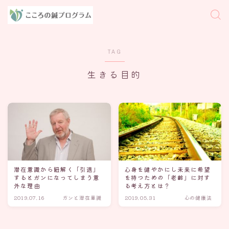
TAG
生きる目的
潜在意識から紐解く「引退」
心身を健やかにし未来に希望
するとガンになってしまう意
を持つための「老齢」に対す
外な理由
る考え方とは？
2019.07.16
ガンと潜在意識
2019.05.31
心の健康法