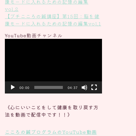
康モードに入れるための記憶の編集
vol.2
【プチこころの鍼講座】第15回：脳を健
康モードに入れるための記憶の編集vol.1
YouTube動画チャンネル
動
画
プ
レ
ー
ヤ
ー
00:00
04:37
《心にいいことをして健康を取り戻す方
法を動画で配信中です！！》
こころの鍼プログラムの
YouTube動画