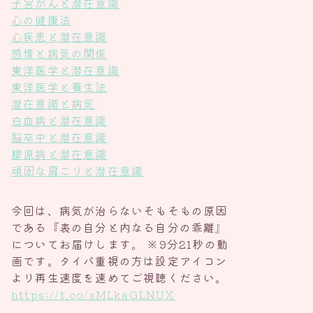
子宮がんと潜在意識
心の健康法
心疾患と潜在意識
感情と病気の関係
東洋医学と潜在意識
東洋医学と養生法
潜在意識と病気
白血病と潜在意識
脳卒中と潜在意識
膠原病と潜在意識
頑固な肩こりと潜在意識
今回は、病気が治らないそもそもの原因
である『表の自分と内なる自分の乖離』
についてお届けします。 ※9分21秒の動
画です。タイパ重視の方は設定アイコン
より再生速度を速めてご視聴ください。
https://t.co/sMLkaGLNUX