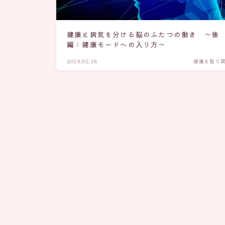
健康と病気を分ける脳のふたつの働き ～後
編：健康モードへの入り方～
2019.02.18
健康を取り