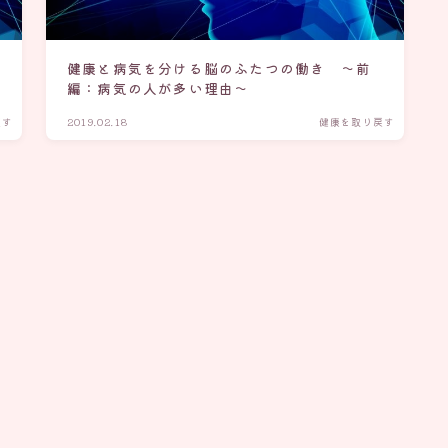
健康と病気を分ける脳のふたつの働き ～前
編：病気の人が多い理由～
戻す
2019.02.18
健康を取り戻す