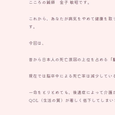
こころの鍼師 金子 敏昭です。
これから、あなたが病気をやめて健康を取
す。
今回は、
昔から日本人の死亡原因の上位を占める
「
現在では脳卒中による死亡率は減少してい
一命をとりとめても、後遺症によって介護
QOL（生活の質）が著しく低下してしまい