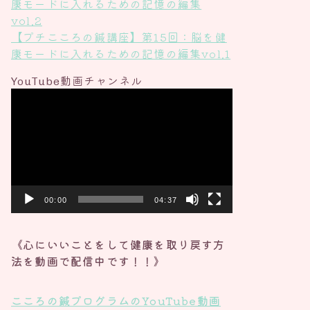
康モードに入れるための記憶の編集
vol.2
【プチこころの鍼講座】第15回：脳を健
康モードに入れるための記憶の編集vol.1
YouTube動画チャンネル
動
画
プ
レ
ー
ヤ
ー
00:00
04:37
《心にいいことをして健康を取り戻す方
法を動画で配信中です！！》
こころの鍼プログラムの
YouTube動画