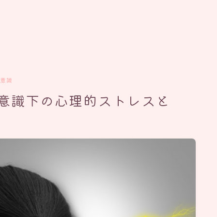
意識
意識下の心理的ストレスと