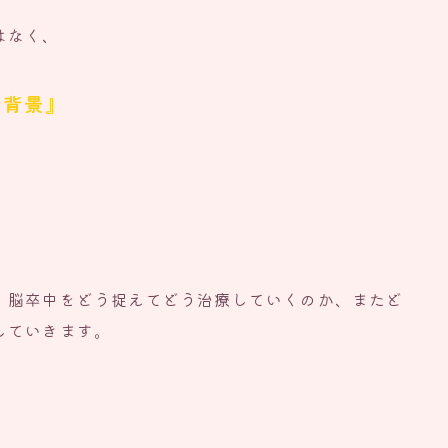
はなく、
的背景』
。
、脳卒中をどう捉えてどう治療していくのか、またど
していきます。