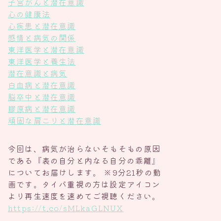
子宮がんと潜在意識
心の健康法
心疾患と潜在意識
感情と病気の関係
東洋医学と潜在意識
東洋医学と養生法
潜在意識と病気
白血病と潜在意識
脳卒中と潜在意識
膠原病と潜在意識
頑固な肩こりと潜在意識
今回は、病気が治らないそもそもの原因
である『表の自分と内なる自分の乖離』
についてお届けします。 ※9分21秒の動
画です。タイパ重視の方は設定アイコン
より再生速度を速めてご視聴ください。
https://t.co/sMLkaGLNUX