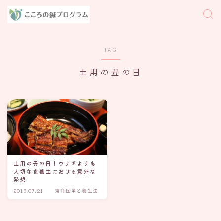
TAG
土用の丑の日
土用の丑の日！ウナギよりも
大切な食養生における意外な
発想
2019.07.21
東洋医学と養生法