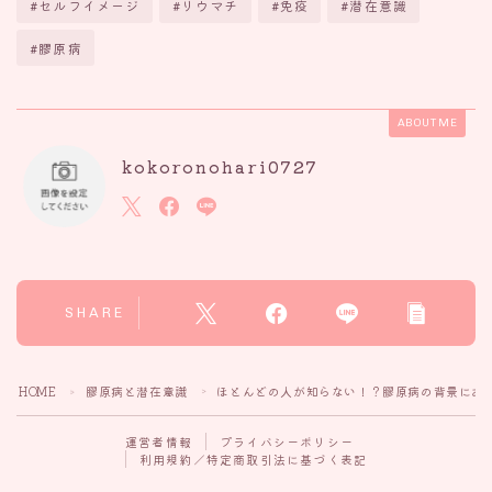
#セルフイメージ
#リウマチ
#免疫
#潜在意識
#膠原病
ABOUT ME
kokoronohari0727
SHARE
HOME
膠原病と潜在意識
ほとんどの人が知らない！？膠原病の背景にあ
＞
＞
運営者情報
プライバシーポリシー
利用規約／特定商取引法に基づく表記