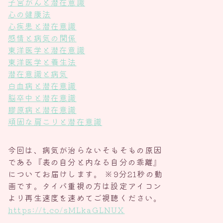
子宮がんと潜在意識
心の健康法
心疾患と潜在意識
感情と病気の関係
東洋医学と潜在意識
東洋医学と養生法
潜在意識と病気
白血病と潜在意識
脳卒中と潜在意識
膠原病と潜在意識
頑固な肩こりと潜在意識
今回は、病気が治らないそもそもの原因
である『表の自分と内なる自分の乖離』
についてお届けします。 ※9分21秒の動
画です。タイパ重視の方は設定アイコン
より再生速度を速めてご視聴ください。
https://t.co/sMLkaGLNUX