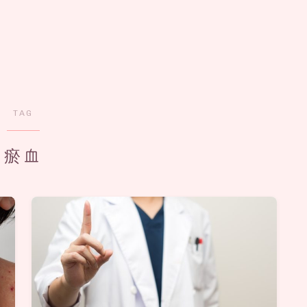
TAG
瘀血