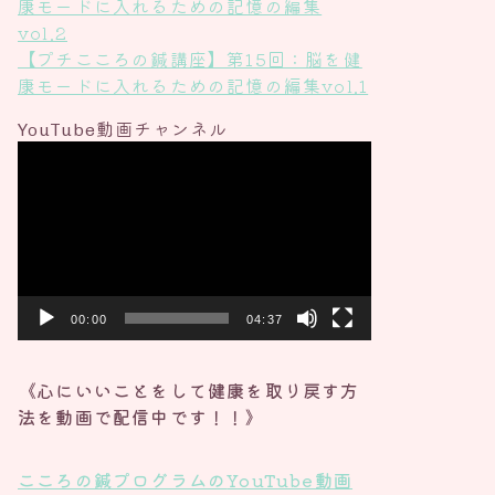
康モードに入れるための記憶の編集
vol.2
【プチこころの鍼講座】第15回：脳を健
康モードに入れるための記憶の編集vol.1
YouTube動画チャンネル
動
画
プ
レ
ー
ヤ
ー
00:00
04:37
《心にいいことをして健康を取り戻す方
法を動画で配信中です！！》
こころの鍼プログラムの
YouTube動画