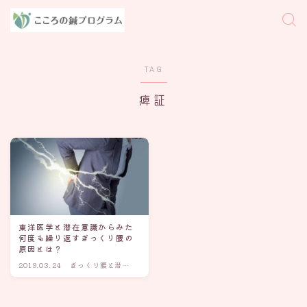
TAG
痺証
東洋医学と潜在意識からみた
何度も繰り返すぎっくり腰の
原因とは？
2019.03.24
ぎっくり腰と潜在
意識